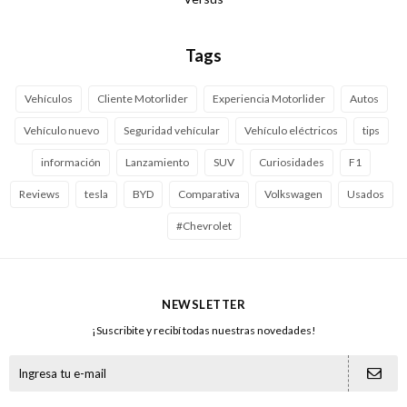
Tags
Vehículos
Cliente Motorlider
Experiencia Motorlider
Autos
Vehículo nuevo
Seguridad vehícular
Vehículo eléctricos
tips
información
Lanzamiento
SUV
Curiosidades
F1
Reviews
tesla
BYD
Comparativa
Volkswagen
Usados
#Chevrolet
NEWSLETTER
¡Suscribite y recibí todas nuestras novedades!