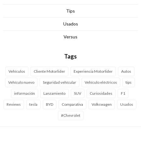
Tips
Usados
Versus
Tags
Vehículos
Cliente Motorlider
Experiencia Motorlider
Autos
Vehículo nuevo
Seguridad vehícular
Vehículo eléctricos
tips
información
Lanzamiento
SUV
Curiosidades
F1
Reviews
tesla
BYD
Comparativa
Volkswagen
Usados
#Chevrolet