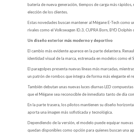
batería de nueva generación, tiempos de carga más rápidos, nu
elección de los clientes.
Estas novedades buscan mantener al Mégane E-Tech como uno 
rivales como el Volkswagen ID.3, CUPRA Born, BYD Dolphin
Un diseño exterior más moderno y deportivo
El cambio más evidente aparece en la parte delantera. Renaul
identidad visual de la marca, estrenada en modelos como el Sc
El paragolpes presenta nuevas líneas más marcadas, mientras 
un patrón de rombos que integra de forma más elegante el r
También debutan unas nuevas luces diurnas LED compuestas 
que el Mégane sea reconocible de inmediato tanto de día co
En la parte trasera, los pilotos mantienen su diseño horizont
aporta una imagen más sofisticada y tecnológica.
Dependiendo de la versión, el modelo puede equipar nuevas l
quedan disponibles como opción para quienes buscan una ap