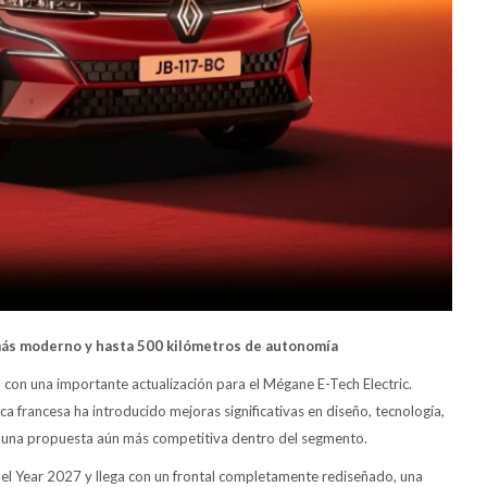
más moderno y hasta 500 kilómetros de autonomía
ón con una importante actualización para el Mégane E-Tech Electric.
a francesa ha introducido mejoras significativas en diseño, tecnología,
en una propuesta aún más competitiva dentro del segmento.
l Year 2027 y llega con un frontal completamente rediseñado, una