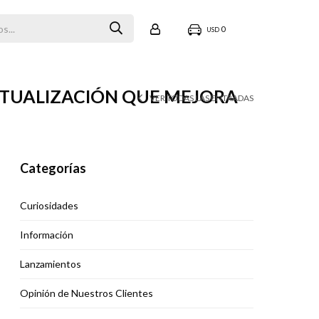
0
USD
CTUALIZACIÓN QUE MEJORA
VER TODAS LAS ENTRADAS
Categorías
Curiosidades
Información
Lanzamientos
Opinión de Nuestros Clientes