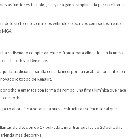
evas funciones tecnológicas y una gama simplificada para facilitar la
de los referentes entre los vehículos eléctricos compactos frente a
 o MG4.
t ha rediseñado completamente el frontal para alinearlo con la nueva
enic E-Tech y el Renault 5.
que la tradicional parrilla cerrada incorpora un acabado brillante con
enovado logotipo de Renault.
por ocho elementos con forma de rombo, una firma lumínica que hace
mo de noche.
al, pero ahora incorporan una nueva estructura tridimensional que
lantas de aleación de 19 pulgadas, mientras que las de 20 pulgadas
ariencia más deportiva.