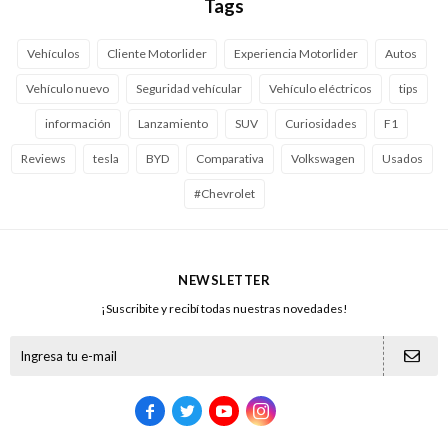
Tags
Vehículos
Cliente Motorlider
Experiencia Motorlider
Autos
Vehículo nuevo
Seguridad vehícular
Vehículo eléctricos
tips
información
Lanzamiento
SUV
Curiosidades
F1
Reviews
tesla
BYD
Comparativa
Volkswagen
Usados
#Chevrolet
NEWSLETTER
¡Suscribite y recibí todas nuestras novedades!




