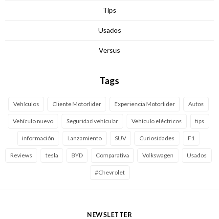
Tips
Usados
Versus
Tags
Vehículos
Cliente Motorlider
Experiencia Motorlider
Autos
Vehículo nuevo
Seguridad vehícular
Vehículo eléctricos
tips
información
Lanzamiento
SUV
Curiosidades
F1
Reviews
tesla
BYD
Comparativa
Volkswagen
Usados
#Chevrolet
NEWSLETTER