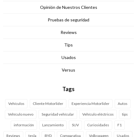
Opinión de Nuestros Clientes
Pruebas de seguridad
Reviews
Tips
Usados
Versus
Tags
Vehículos
Cliente Motorlider
Experiencia Motorlider
Autos
Vehículo nuevo
Seguridad vehícular
Vehículo eléctricos
tips
información
Lanzamiento
SUV
Curiosidades
F1
Reviews
tesla
BYD
Comparativa
Volkswagen
Usados