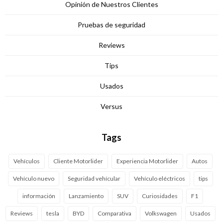
Opinión de Nuestros Clientes
Pruebas de seguridad
Reviews
Tips
Usados
Versus
Tags
Vehículos
Cliente Motorlider
Experiencia Motorlider
Autos
Vehículo nuevo
Seguridad vehícular
Vehículo eléctricos
tips
información
Lanzamiento
SUV
Curiosidades
F1
Reviews
tesla
BYD
Comparativa
Volkswagen
Usados