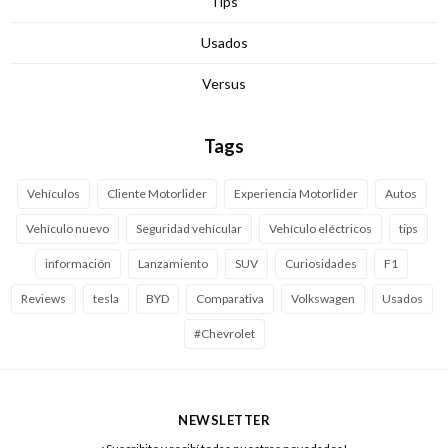
Tips
Usados
Versus
Tags
Vehículos
Cliente Motorlider
Experiencia Motorlider
Autos
Vehículo nuevo
Seguridad vehícular
Vehículo eléctricos
tips
información
Lanzamiento
SUV
Curiosidades
F1
Reviews
tesla
BYD
Comparativa
Volkswagen
Usados
#Chevrolet
NEWSLETTER