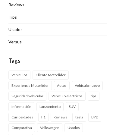
Reviews
Tips
Usados
Versus
Tags
Vehículos
Cliente Motorlider
Experiencia Motorlider
Autos
Vehículo nuevo
Seguridad vehícular
Vehículo eléctricos
tips
información
Lanzamiento
SUV
Curiosidades
F1
Reviews
tesla
BYD
Comparativa
Volkswagen
Usados