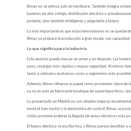
Rimac no se enfoca solo en hardware. También integra sistema
baterías de alto voltaje, distribución eléctrica y actualiza
potente, sino también inteligente y adaptable a futuro.
Lo más importante es que estas innovaciones no se quedarán
Rimac ya prepara la producción a gran escala, con capacidad
Lo que significa para la industria
Este anuncio puede marcar un antes y un después. Las baterí
peso, recargas más rápidas y mayor seguridad. Al mismo tiemp
tanto a vehículos exclusivos como a segmentos más accesible
Además, Rimac refuerza su papel como proveedor clave de l
ya no es solo un fabricante boutique de superdeportivos, sino 
Lo presentado en Múnich no son simples mejoras incrementale
hasta el tren motriz y la electrónica de control. Rimac se pos
visión promete acelerar la llegada de autos eléctricos más pot
El futuro eléctrico se escribe hoy, y Rimac parece decidido a s