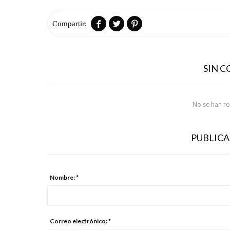



SIN 
No se han r
PUBLIC
Nombre: *
Correo electrónico: *