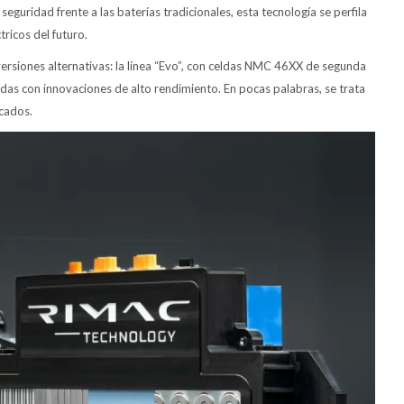
guridad frente a las baterías tradicionales, esta tecnología se perfila
ricos del futuro.
ersiones alternativas: la línea “Evo”, con celdas NMC 46XX de segunda
das con innovaciones de alto rendimiento. En pocas palabras, se trata
cados.