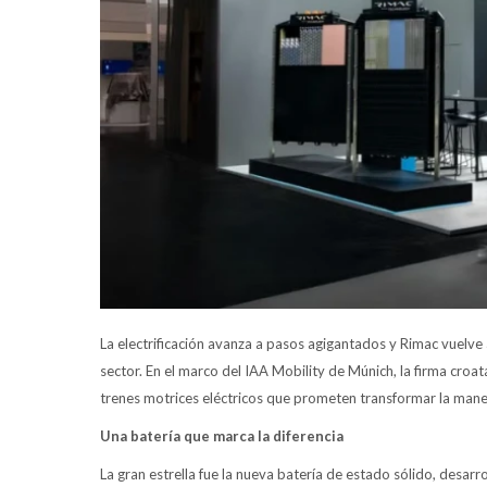
La electrificación avanza a pasos agigantados y Rimac vuelv
sector. En el marco del IAA Mobility de Múnich, la firma cro
trenes motrices eléctricos que prometen transformar la mane
Una batería que marca la diferencia
La gran estrella fue la nueva batería de estado sólido, desa