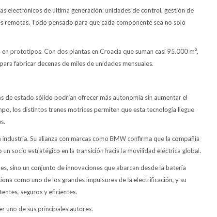
s electrónicos de última generación: unidades de control, gestión de
ciones remotas. Todo pensado para que cada componente sea no solo
 en prototipos. Con dos plantas en Croacia que suman casi 95.000 m²,
 para fabricar decenas de miles de unidades mensuales.
as de estado sólido podrían ofrecer más autonomía sin aumentar el
o, los distintos trenes motrices permiten que esta tecnología llegue
s.
a industria. Su alianza con marcas como BMW confirma que la compañía
un socio estratégico en la transición hacia la movilidad eléctrica global.
s, sino un conjunto de innovaciones que abarcan desde la batería
iciona como uno de los grandes impulsores de la electrificación, y su
entes, seguros y eficientes.
er uno de sus principales autores.