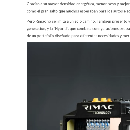
Gracias a su mayor densidad energética, menor peso y mejor se
como el gran salto que muchos esperaban para los autos eléct
Pero Rimac no se limita a un solo camino. También presentó v
generación, y la “Hybrid”, que combina configuraciones proba
de un portafolio diseñado para diferentes necesidades y mer