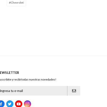
#Chevrolet
EWSLETTER
uscribite y recibí todas nuestras novedades!




