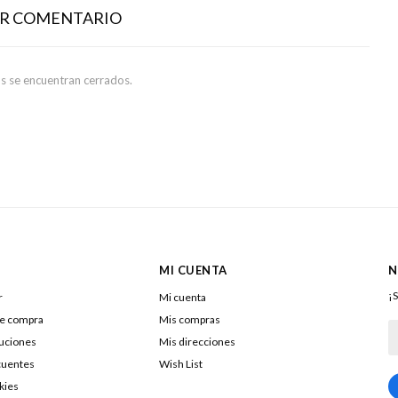
AR COMENTARIO
s se encuentran cerrados.
MI CUENTA
N
¡S
r
Mi cuenta
de compra
Mis compras
luciones
Mis direcciones
cuentes
Wish List
kies
217322040016