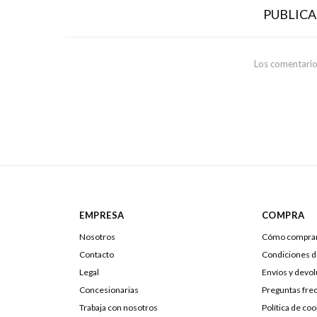
PUBLIC
Los comentario
EMPRESA
COMPRA
Nosotros
Cómo compra
Contacto
Condiciones 
Legal
Envíos y devo
Concesionarias
Preguntas fre
Trabaja con nosotros
Política de coo