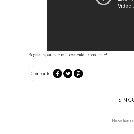
¡Seguinos para ver más contenido como este!



SIN 
No se han r