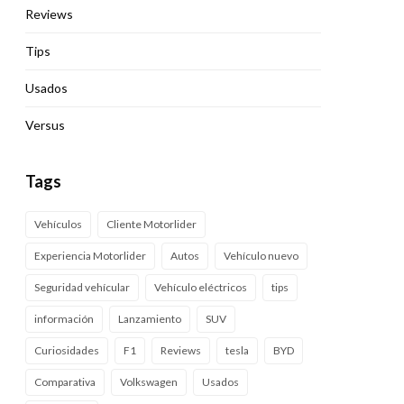
Reviews
Tips
Usados
Versus
Tags
Vehículos
Cliente Motorlider
Experiencia Motorlider
Autos
Vehículo nuevo
Seguridad vehícular
Vehículo eléctricos
tips
información
Lanzamiento
SUV
Curiosidades
F1
Reviews
tesla
BYD
Comparativa
Volkswagen
Usados