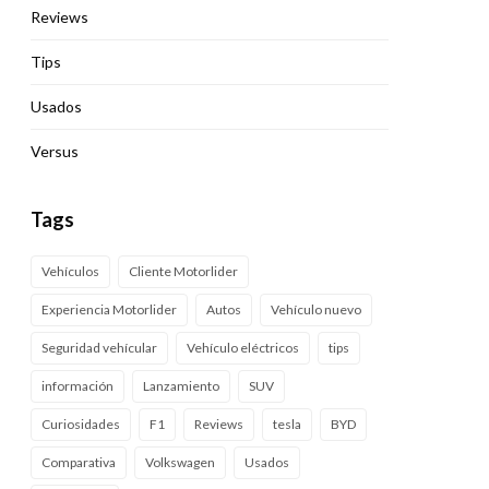
Reviews
Tips
Usados
Versus
Tags
Vehículos
Cliente Motorlider
Experiencia Motorlider
Autos
Vehículo nuevo
Seguridad vehícular
Vehículo eléctricos
tips
información
Lanzamiento
SUV
Curiosidades
F1
Reviews
tesla
BYD
Comparativa
Volkswagen
Usados