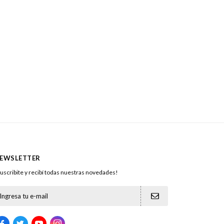
EWSLETTER
uscribite y recibí todas nuestras novedades!




