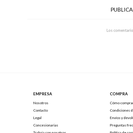
PUBLIC
Los comentario
EMPRESA
COMPRA
Nosotros
Cómo compra
Contacto
Condiciones 
Legal
Envíos y devo
Concesionarias
Preguntas fre
Trabaja con nosotros
Política de coo