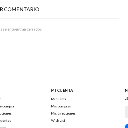
AR COMENTARIO
s se encuentran cerrados.
MI CUENTA
N
¡S
r
Mi cuenta
de compra
Mis compras
luciones
Mis direcciones
cuentes
Wish List
kies
217322040016