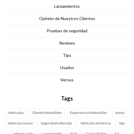
Lanzamientos
Opinión de Nuestros Clientes
Pruebas de seguridad
Reviews
Tips
Usados
Versus
Tags
Vehículos
Cliente Motorlider
Experiencia Motorlider
Autos
Vehículo nuevo
Seguridad vehícular
Vehículo eléctricos
tips
información
Lanzamiento
SUV
Curiosidades
F1