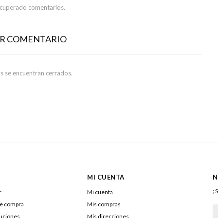
ecuperado comentarios.
AR COMENTARIO
s se encuentran cerrados.
MI CUENTA
N
¡S
r
Mi cuenta
de compra
Mis compras
luciones
Mis direcciones