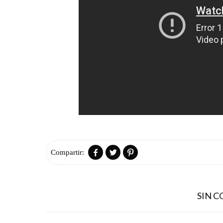



SIN 