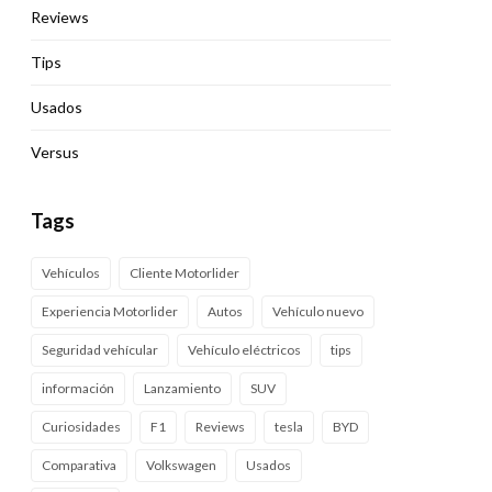
Reviews
Tips
Usados
Versus
Tags
Vehículos
Cliente Motorlider
Experiencia Motorlider
Autos
Vehículo nuevo
Seguridad vehícular
Vehículo eléctricos
tips
información
Lanzamiento
SUV
Curiosidades
F1
Reviews
tesla
BYD
Comparativa
Volkswagen
Usados