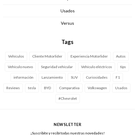
Usados
Versus
Tags
Vehículos
Cliente Motorlider
Experiencia Motorlider
Autos
Vehículo nuevo
Seguridad vehícular
Vehículo eléctricos
tips
información
Lanzamiento
SUV
Curiosidades
F1
Reviews
tesla
BYD
Comparativa
Volkswagen
Usados
#Chevrolet
NEWSLETTER
¡Suscribite y recibí todas nuestras novedades!