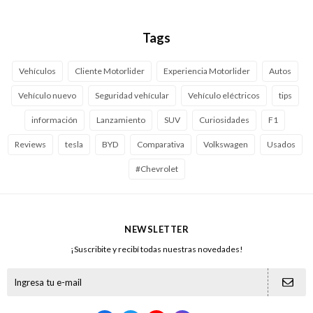
Tags
Vehículos
Cliente Motorlider
Experiencia Motorlider
Autos
Vehículo nuevo
Seguridad vehícular
Vehículo eléctricos
tips
información
Lanzamiento
SUV
Curiosidades
F1
Reviews
tesla
BYD
Comparativa
Volkswagen
Usados
#Chevrolet
NEWSLETTER
¡Suscribite y recibí todas nuestras novedades!