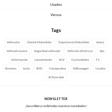
Usados
Versus
Tags
Vehículos
Cliente Motorlider
Experiencia Motorlider
Autos
Vehículo nuevo
Seguridad vehícular
Vehículo eléctricos
tips
información
Lanzamiento
SUV
Curiosidades
F1
Reviews
tesla
BYD
Comparativa
Volkswagen
Usados
#Chevrolet
NEWSLETTER
¡Suscribite y recibí todas nuestras novedades!