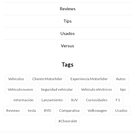
Reviews
Tips
Usados
Versus
Tags
Vehículos
Cliente Motorlider
Experiencia Motorlider
Autos
Vehículo nuevo
Seguridad vehícular
Vehículo eléctricos
tips
información
Lanzamiento
SUV
Curiosidades
F1
Reviews
tesla
BYD
Comparativa
Volkswagen
Usados
#Chevrolet