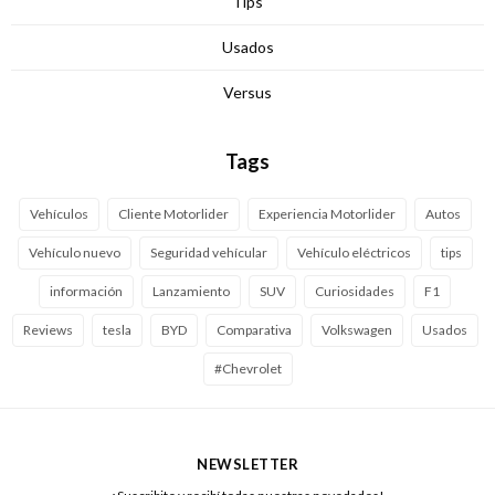
Tips
Usados
Versus
Tags
Vehículos
Cliente Motorlider
Experiencia Motorlider
Autos
Vehículo nuevo
Seguridad vehícular
Vehículo eléctricos
tips
información
Lanzamiento
SUV
Curiosidades
F1
Reviews
tesla
BYD
Comparativa
Volkswagen
Usados
#Chevrolet
NEWSLETTER