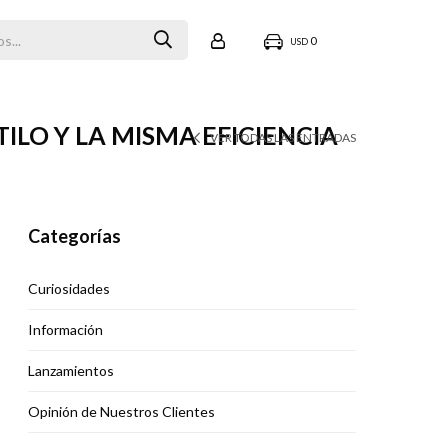
0
USD
ILO Y LA MISMA EFICIENCIA
VER TODAS LAS ENTRADAS
Categorías
Curiosidades
Información
Lanzamientos
Opinión de Nuestros Clientes