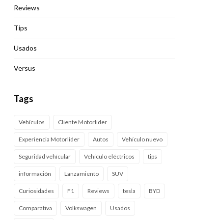
Reviews
Tips
Usados
Versus
Tags
Vehículos
Cliente Motorlider
Experiencia Motorlider
Autos
Vehículo nuevo
Seguridad vehícular
Vehículo eléctricos
tips
información
Lanzamiento
SUV
Curiosidades
F1
Reviews
tesla
BYD
Comparativa
Volkswagen
Usados