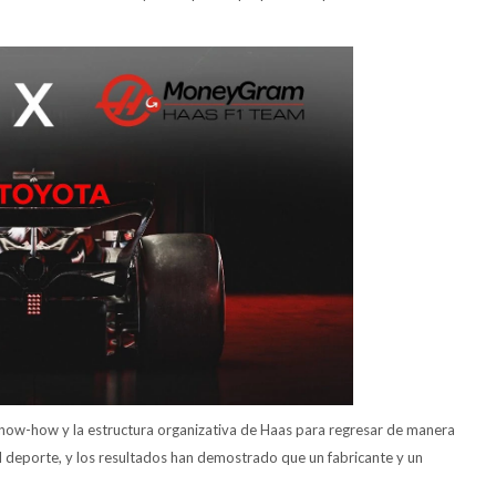
know-how y la estructura organizativa de Haas para regresar de manera
el deporte, y los resultados han demostrado que un fabricante y un