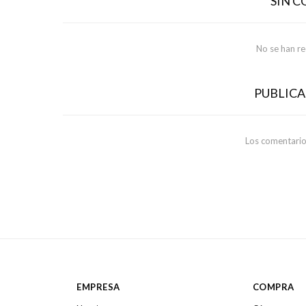
SIN 
No se han r
PUBLIC
Los comentario
EMPRESA
COMPRA