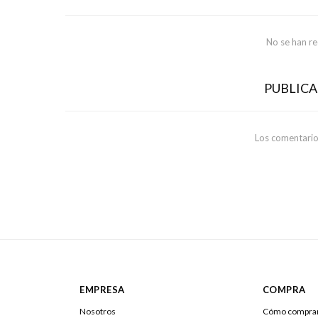
No se han r
PUBLIC
Los comentario
EMPRESA
COMPRA
Nosotros
Cómo compra