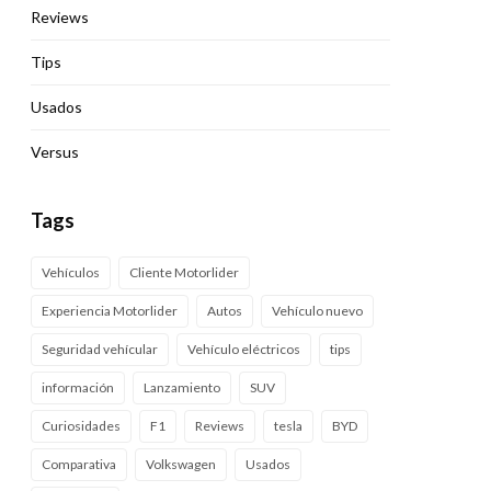
Reviews
Tips
Usados
Versus
Tags
Vehículos
Cliente Motorlider
Experiencia Motorlider
Autos
Vehículo nuevo
Seguridad vehícular
Vehículo eléctricos
tips
información
Lanzamiento
SUV
Curiosidades
F1
Reviews
tesla
BYD
Comparativa
Volkswagen
Usados