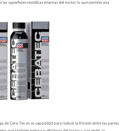
las superficies metálicas internas del motor, lo que permite una
aja de Cera-Tec es su capacidad para reducir la fricción entre las partes
sino que también mejora la eficiencia del motor y, por ende, su