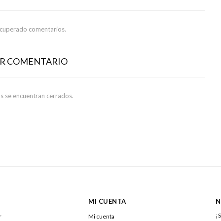
ecuperado comentarios.
AR COMENTARIO
s se encuentran cerrados.
MI CUENTA
N
¡S
r
Mi cuenta