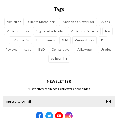
Tags
Vehículos
Cliente Motorlider
Experiencia Motorlider
Autos
Vehículo nuevo
Seguridad vehícular
Vehículo eléctricos
tips
información
Lanzamiento
SUV
Curiosidades
F1
Reviews
tesla
BYD
Comparativa
Volkswagen
Usados
#Chevrolet
NEWSLETTER
¡Suscribite y recibí todas nuestras novedades!




