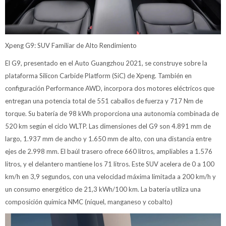
Xpeng G9: SUV Familiar de Alto Rendimiento
El G9, presentado en el Auto Guangzhou 2021, se construye sobre la
plataforma Silicon Carbide Platform (SiC) de Xpeng. También en
configuración Performance AWD, incorpora dos motores eléctricos que
entregan una potencia total de 551 caballos de fuerza y 717 Nm de
torque. Su batería de 98 kWh proporciona una autonomía combinada de
520 km según el ciclo WLTP. Las dimensiones del G9 son 4.891 mm de
largo, 1.937 mm de ancho y 1.650 mm de alto, con una distancia entre
ejes de 2.998 mm. El baúl trasero ofrece 660 litros, ampliables a 1.576
litros, y el delantero mantiene los 71 litros. Este SUV acelera de 0 a 100
km/h en 3,9 segundos, con una velocidad máxima limitada a 200 km/h y
un consumo energético de 21,3 kWh/100 km. La batería utiliza una
composición química NMC (níquel, manganeso y cobalto)