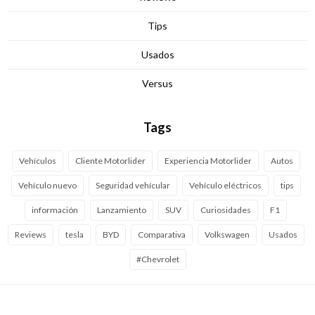
Tips
Usados
Versus
Tags
Vehículos
Cliente Motorlider
Experiencia Motorlider
Autos
Vehículo nuevo
Seguridad vehícular
Vehículo eléctricos
tips
información
Lanzamiento
SUV
Curiosidades
F1
Reviews
tesla
BYD
Comparativa
Volkswagen
Usados
#Chevrolet