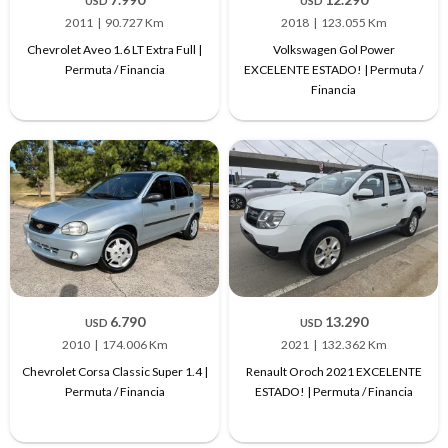
USD
USD
2011
90.727 Km
2018
123.055 Km
Chevrolet Aveo 1.6 LT Extra Full |
Volkswagen Gol Power
Permuta / Financia
EXCELENTE ESTADO! | Permuta /
Financia
6.790
13.290
USD
USD
2010
174.006 Km
2021
132.362 Km
Chevrolet Corsa Classic Super 1.4 |
Renault Oroch 2021 EXCELENTE
Permuta / Financia
ESTADO! | Permuta / Financia