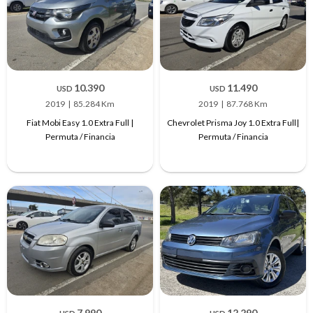
10.390
11.490
USD
USD
2019
85.284 Km
2019
87.768 Km
Fiat Mobi Easy 1.0 Extra Full |
Chevrolet Prisma Joy 1.0 Extra Full|
Permuta / Financia
Permuta / Financia
7.990
12.290